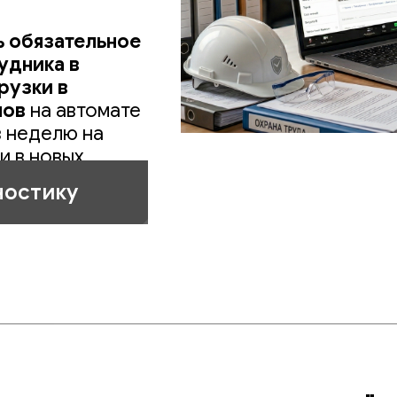
ь обязательное
удника в
рузки в
нов
на автомате
в неделю на
и в новых
ностику