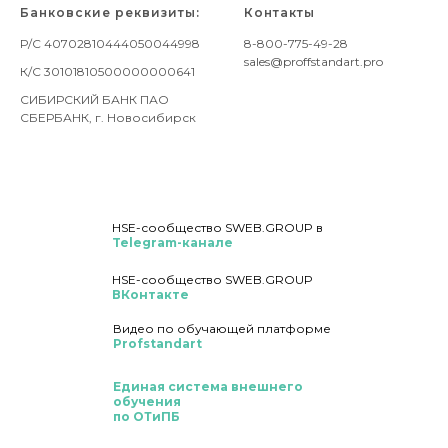
Банковские реквизиты:
Контакты
Р/С 40702810444050044998
8-800-775-49-28
sales@proffstandart.pro
К/С 30101810500000000641
СИБИРСКИЙ БАНК ПАО
СБЕРБАНК, г. Новосибирск
HSE-сообщество SWEB.GROUP в
Telegram-канале
HSE-сообщество SWEB.GROUP
ВКонтакте
Видео по обучающей платформе
Profstandart
Единая система
внешнего
обучения
по ОТиПБ